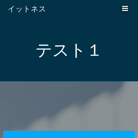
コ
イットネス
ン
テ
ン
ツ
へ
テスト１
ス
キ
ッ
プ