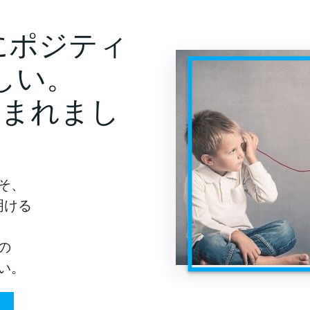
にポジティ
しい。
生まれまし
そ、
明ける
の
い。