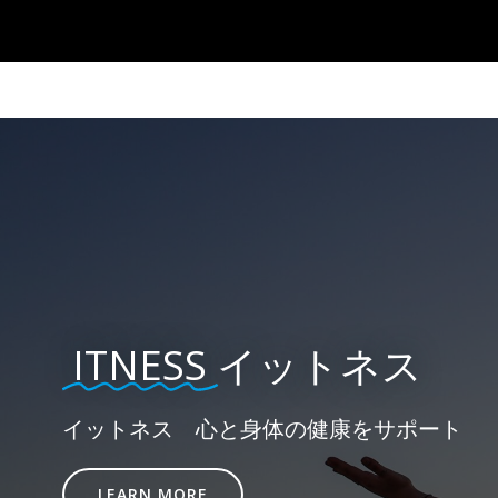
コ
ン
テ
ン
ツ
へ
ス
キ
ッ
プ
ITNESS
イットネス
イットネス 心と身体の健康をサポート
LEARN MORE